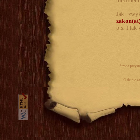
niezmienn
Jak zwyk
zakon(at
p.s. I tak
Strona przyst
O ile nie z