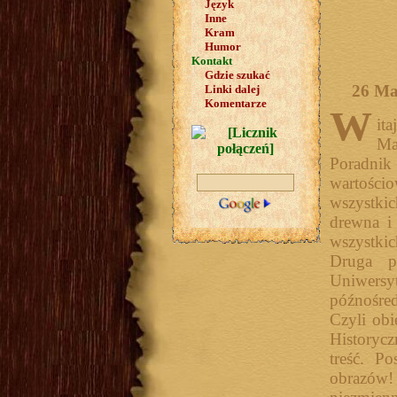
Język
Inne
Kram
Humor
Kontakt
Gdzie szukać
26 Ma
Linki dalej
Komentarze
W
ita
Ma
Poradnik 
wartośc
wszystkic
drewna i
wszystkic
Druga po
Uniwersy
późnośre
Czyli obi
Historyc
treść. P
obrazów! 