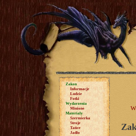
Zakon
Informacje
Ludzie
Fotki
Wydarzenia
Wi
Minione
Materialy
Szermierka
Stroje
Zak
Tańce
Jadło