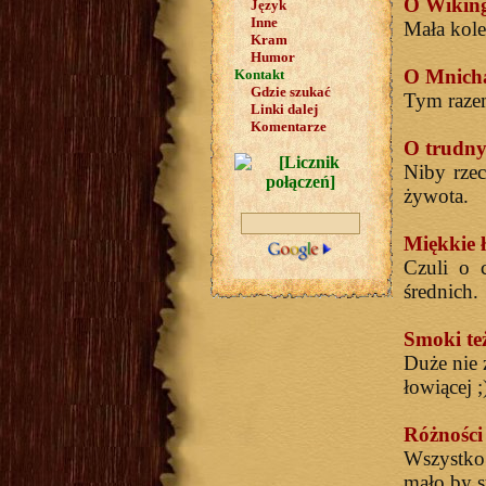
O Wiking
Język
Inne
Mała kole
Kram
Humor
O Mnicha
Kontakt
Gdzie szukać
Tym razem
Linki dalej
Komentarze
O trudny
Niby rzec
żywota.
Miękkie ł
Czuli o 
średnich.
Smoki też
Duże nie 
łowiącej ;
Różności
Wszystko 
mało by 