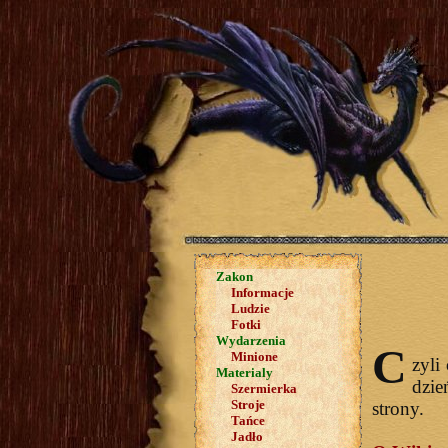
Zakon
Informacje
Ludzie
Fotki
Wydarzenia
C
Minione
zyli
Materialy
dzie
Szermierka
Stroje
strony.
Tańce
Jadło